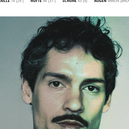
TAILLE
74
[29'']
HÜFTE
94
[37'']
SCHUHE
43
[9]
AUGEN
BRAUN
[BRO