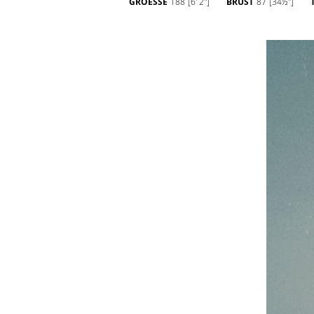
GROESSE
188
[6' 2'']
BRUST
87
[34½'']