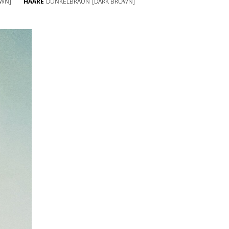
WN]
HAARE
DUNKELBRAUN
[DARK BROWN]