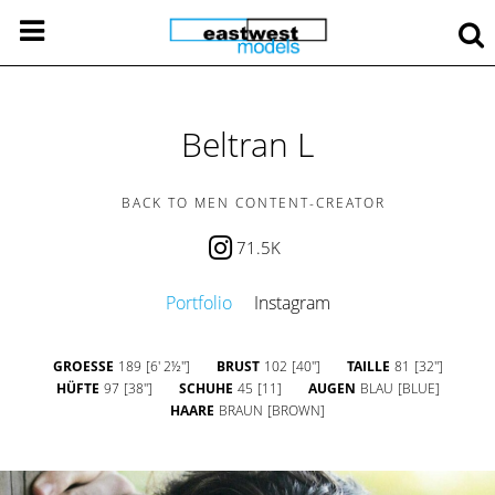
Beltran L
BACK TO MEN CONTENT-CREATOR
71.5K
Portfolio
Instagram
GROESSE
189
[6' 2½'']
BRUST
102
[40'']
TAILLE
81
[32'']
HÜFTE
97
[38'']
SCHUHE
45
[11]
AUGEN
BLAU
[BLUE]
HAARE
BRAUN
[BROWN]