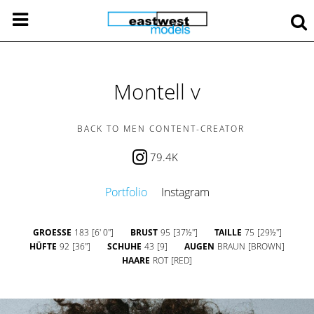
Montell v
BACK TO MEN CONTENT-CREATOR
79.4K
Portfolio
Instagram
GROESSE
183
[6' 0'']
BRUST
95
[37½'']
TAILLE
75
[29½'']
HÜFTE
92
[36'']
SCHUHE
43
[9]
AUGEN
BRAUN
[BROWN]
HAARE
ROT
[RED]